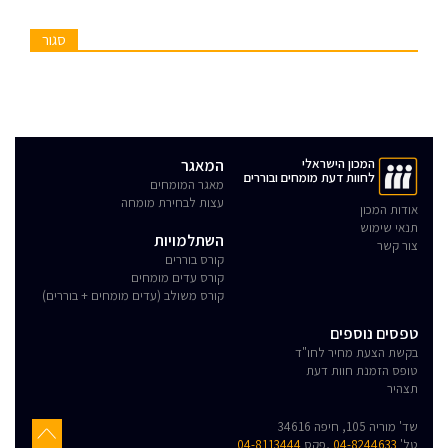
סגור
המכון הישראלי
המאגר
לחוות דעת מומחים ובוררים
מאגר המומחים
עצות לבחירת מומחה
אודות המכון
תנאי שימוש
השתלמויות
צור קשר
קורס בוררים
קורס עדים מומחים
קורס משולב (עדים מומחים + בוררים)
טפסים נוספים
בקשת הצעת מחיר לחו"ד
טופס הזמנת חוות דעת
תצהיר
שד' מוריה 105, חיפה 34616
טל'
04-8244633
,פקס
04-8113444