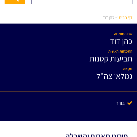
דף הבית
> כהן דוד
שם המומחה
כהן דוד
התמחות ראשית
תביעות קטנות
מקצוע
גמלאי צה"ל
בורר
פירוט תארים והשכלה