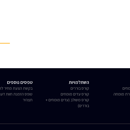
השתלמויות
טפסים נוספים
חים
קורס בוררים
בקשת הצעת מחיר לחו
רת מומחה
קורס עדים מומחים
טופס הזמנת חוות דע
קורס משולב (עדים מומחים +
תצהיר
בוררים)