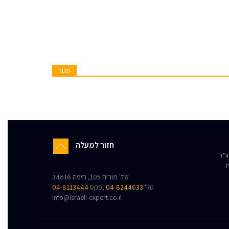
סגור
חזור למעלה
"ד
ת
שד' מוריה 105, חיפה 34616
טל'
04-8244633
,פקס
04-8113444
info@israeli-expert.co.il