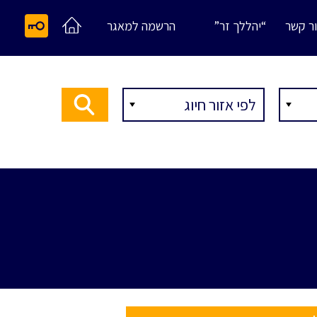
ר קשר
“יהללך זר”
הרשמה למאגר