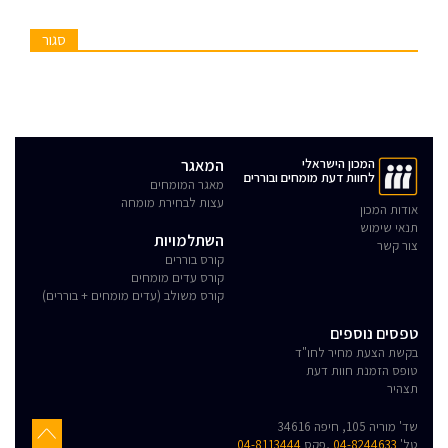
סגור
המכון הישראלי
המאגר
לחוות דעת מומחים ובוררים
מאגר המומחים
עצות לבחירת מומחה
אודות המכון
תנאי שימוש
השתלמויות
צור קשר
קורס בוררים
קורס עדים מומחים
קורס משולב (עדים מומחים + בוררים)
טפסים נוספים
בקשת הצעת מחיר לחו"ד
טופס הזמנת חוות דעת
תצהיר
שד' מוריה 105, חיפה 34616
טל'
04-8244633
,פקס
04-8113444