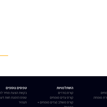
השתלמויות
טפסים נוספים
חים
קורס בוררים
בקשת הצעת מחיר לחו
רת מומחה
קורס עדים מומחים
טופס הזמנת חוות דע
קורס משולב (עדים מומחים +
תצהיר