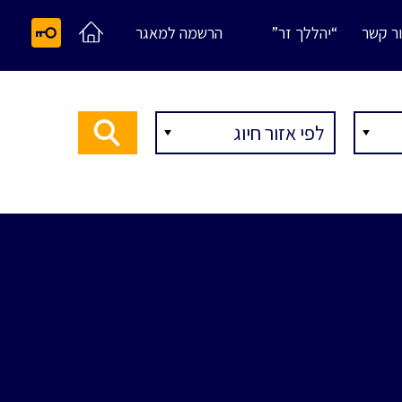
ר קשר
“יהללך זר”
הרשמה למאגר