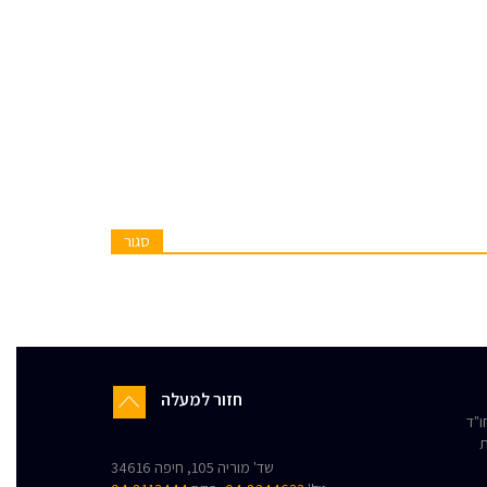
סגור
חזור למעלה
"ד
ת
שד' מוריה 105, חיפה 34616