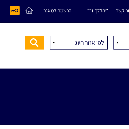
ר קשר
“יהללך זר”
הרשמה למאגר