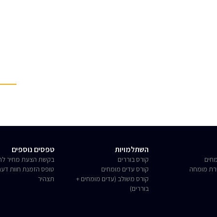
השתלמויות
טפסים נוספים
חים
קורס בוררים
בקשת הצעת מחיר לחו
רת מומחה
קורס עדים מומחים
טופס הזמנת חוות דע
קורס משולב (עדים מומחים +
תצהיר
בוררים)