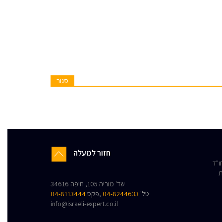
סגור
חזור למעלה
"ד
ת
שד' מוריה 105, חיפה 34616
טל'
04-8244633
,פקס
04-8113444
info@israeli-expert.co.il