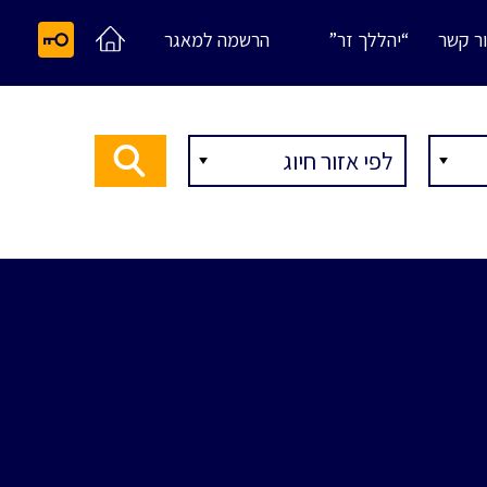
ר קשר
“יהללך זר”
הרשמה למאגר