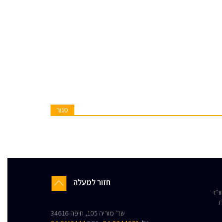
סגור
חזור למעלה
"ד
ת
שד' מוריה 105, חיפה 34616