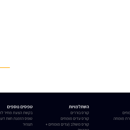
השתלמויות
טפסים נוספים
חים
קורס בוררים
בקשת הצעת מחיר לחו
רת מומחה
קורס עדים מומחים
טופס הזמנת חוות דע
קורס משולב (עדים מומחים +
תצהיר