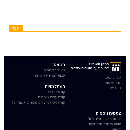
סגור
המכון הישראלי
המאגר
לחוות דעת מומחים ובוררים
מאגר המומחים
עצות לבחירת מומחה
אודות המכון
תנאי שימוש
השתלמויות
צור קשר
קורס בוררים
קורס עדים מומחים
קורס משולב (עדים מומחים + בוררים)
טפסים נוספים
בקשת הצעת מחיר לחו"ד
טופס הזמנת חוות דעת
תצהיר