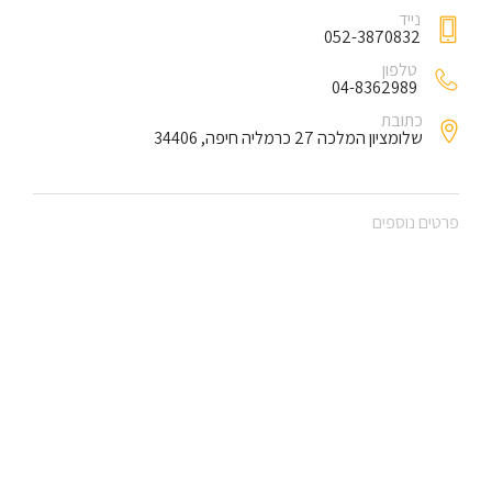
נייד
052-3870832
טלפון
04-8362989
כתובת
שלומציון המלכה 27 כרמליה חיפה, 34406
פרטים נוספים