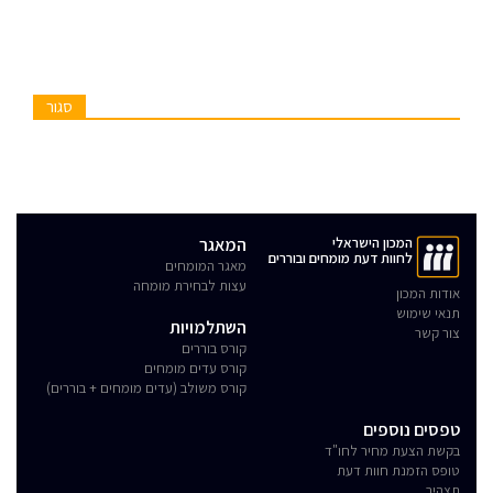
סגור
המכון הישראלי
המאגר
לחוות דעת מומחים ובוררים
מאגר המומחים
עצות לבחירת מומחה
אודות המכון
תנאי שימוש
השתלמויות
צור קשר
קורס בוררים
קורס עדים מומחים
קורס משולב (עדים מומחים + בוררים)
טפסים נוספים
בקשת הצעת מחיר לחו"ד
טופס הזמנת חוות דעת
תצהיר