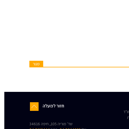
סגור
חזור למעלה
"ד
ת
שד' מוריה 105, חיפה 34616