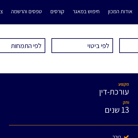
אודות המכון
חיפוש במאגר
קורסים
טפסים והרשמה
צו
מקצוע
עורכת-דין
ותק
13 שנים
בורר