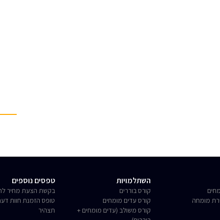
השתלמויות
טפסים נוספים
חים
קורס בוררים
בקשת הצעת מחיר לחו
רת מומחה
קורס עדים מומחים
טופס הזמנת חוות דע
קורס משולב (עדים מומחים +
תצהיר