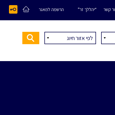
ר קשר
“יהללך זר”
הרשמה למאגר