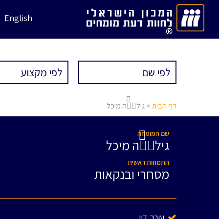
English
דף הבית
> גילֹה מיכל
שם המומחה
גילֹה מיכל
התמחות ראשית
מסחרי ובנקאות
עורך דין