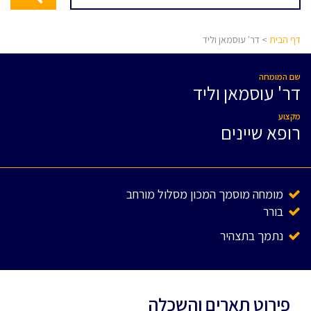
דף הבית
> דר' עוסמאן וליד
שם המומחה
דר' עוסמאן וליד
מקצוע
רופא שיינים
מומחה מוסמך המכון מסלול מורחב
בורר
נתמך בתצהיר
פירוט תארים והשכלה