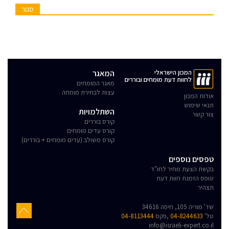
סגור
המכון הישראלי
המאגר
לחוות דעת מומחים ובוררים
מאגר המומחים
עצות לבחירת מומחה
אודות המכון
תנאי שימוש
השתלמויות
צור קשר
קורס בוררים
קורס עדים מומחים
קורס משולב (עדים מומחים + בוררים)
טפסים נוספים
בקשת הצעת מחיר לחו"ד
טופס הזמנת חוות דעת
תצהיר
שד' מוריה 105, חיפה 34616
טל'
04-8244633
,פקס
04-8113444
info@israeli-expert.co.il