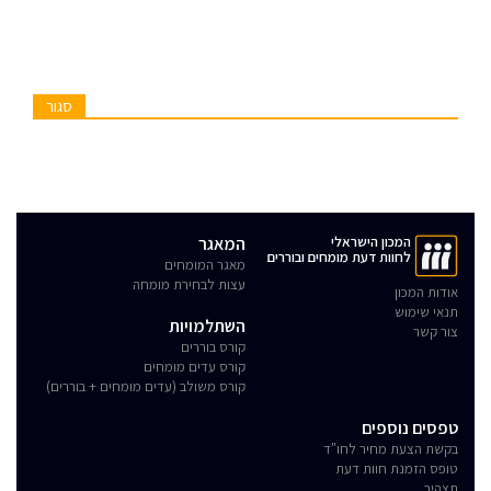
סגור
המכון הישראלי
המאגר
לחוות דעת מומחים ובוררים
מאגר המומחים
עצות לבחירת מומחה
אודות המכון
תנאי שימוש
השתלמויות
צור קשר
קורס בוררים
קורס עדים מומחים
קורס משולב (עדים מומחים + בוררים)
טפסים נוספים
בקשת הצעת מחיר לחו"ד
טופס הזמנת חוות דעת
תצהיר