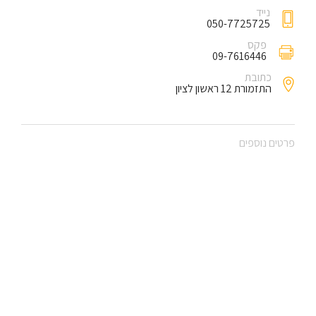
נייד
050-7725725
פקס
09-7616446
כתובת
התזמורת 12 ראשון לציון
פרטים נוספים