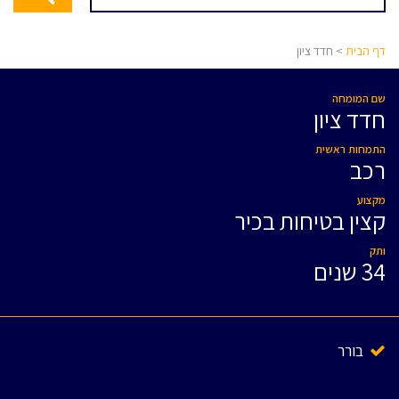
דף הבית
> חדד ציון
שם המומחה
חדד ציון
התמחות ראשית
רכב
מקצוע
קצין בטיחות בכיר
ותק
34 שנים
בורר