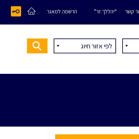
ר קשר
“יהללך זר”
הרשמה למאגר