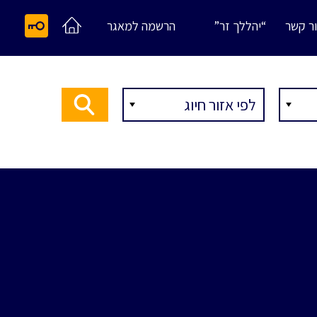
ר קשר
“יהללך זר”
הרשמה למאגר