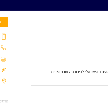
ל
American Academy of Orthopaedic Surg האיגוד הישראלי לכירורגיה אורתופדית
פרטים 