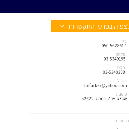
צפיה בפרטי התקשרות
נייד
050-5628617
טלפון
03-5349195
פקס
03-5340388
דוא"ל
rbnfarber@yahoo.com
כתובת
יוסף ספיר 7, רמת גן 52622
נוספים