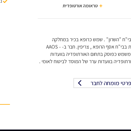
נג
טראומה אורטופדית
בבי"ח "השרון" . שמש כרופא בכיר במחלקה
אורתופדית בבי"ח רמב"ם בחיפה, ובמחלקה אורתופדית בבי"ח אסף הרופא , צריפין. חבר ב- AAOS -
American Academy of Orthopaedic Surge . משמש כפוסק בתחום האורתופדיה בוועדות
תופדיה בוועדות ערר של המוסד לביטוח לאומי .
רטי מומחה לחבר