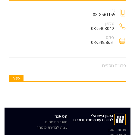
נייד
08-8561155
טלפון
03-5408042
פקס
03-5495851
פרטים נוספים
סגור
המכון הישראלי
המאגר
לחוות דעת מומחים ובוררים
מאגר המומחים
עצות לבחירת מומחה
אודות המכון
תנאי שימוש