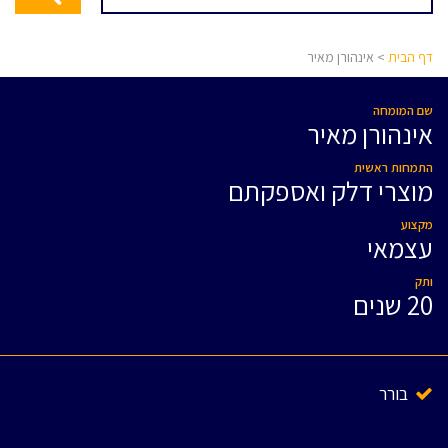
דף הבית
> אינהורן מאיר
שם המומחה
אינהורן מאיר
התמחות ראשית
מוצרי דלק ואספקתם
מקצוע
עצמאי
ותק
20 שנים
בורר