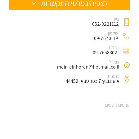
לצפיה בפרטי התקשרות
נייד
052-3221112
טלפון
09-7670119
פקס
09-7658302
דוא"ל
meir_ainhoren@hotmail.co.il
כתובת
אהרונוביץ 7 כפר סבא, 44452
פרטים נוספים