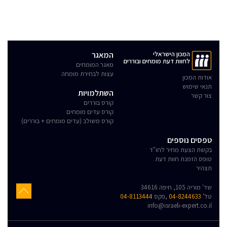
המכון הישראלי
המאגר
לחוות דעת מומחים ובוררים
מאגר המומחים
עצות לבחירת מומחה
אודות המכון
תנאי שימוש
השתלמויות
צור קשר
קורס בוררים
קורס עדים מומחים
קורס משולב (עדים מומחים + בוררים)
טפסים נוספים
בקשת הצעת מחיר לחו"ד
טופס הזמנת חוות דעת
תצהיר
שד' מוריה 105, חיפה 34616
טל'
04-8244633
,פקס
04-8113444
info@israeli-expert.co.il