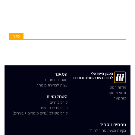
סגור
המכון הישראלי
המאגר
לחוות דעת מומחים ובוררים
מאגר המומחים
עצות לבחירת מומחה
אודות המכון
תנאי שימוש
השתלמויות
צור קשר
קורס בוררים
קורס עדים מומחים
קורס משולב (עדים מומחים + בוררים)
טפסים נוספים
בקשת הצעת מחיר לחו"ד