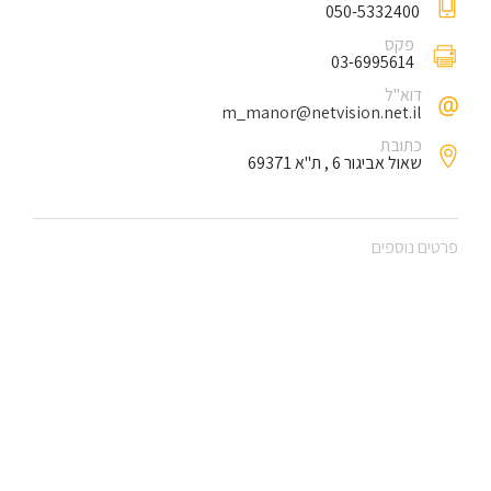
050-5332400
פקס
03-6995614
דוא"ל
m_manor@netvision.net.il
כתובת
שאול אביגור 6 , ת"א 69371
פרטים נוספים