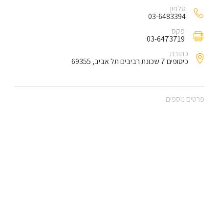
טלפון
03-6483394
פקס
03-6473719
כתובת
כיסופים 7 שכונת רביבים תל אביב, 69355
פרטים נוספים