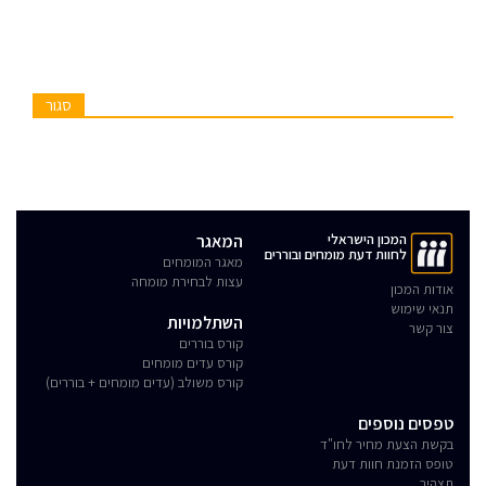
סגור
המכון הישראלי
המאגר
לחוות דעת מומחים ובוררים
מאגר המומחים
עצות לבחירת מומחה
אודות המכון
תנאי שימוש
השתלמויות
צור קשר
קורס בוררים
קורס עדים מומחים
קורס משולב (עדים מומחים + בוררים)
טפסים נוספים
בקשת הצעת מחיר לחו"ד
טופס הזמנת חוות דעת
תצהיר