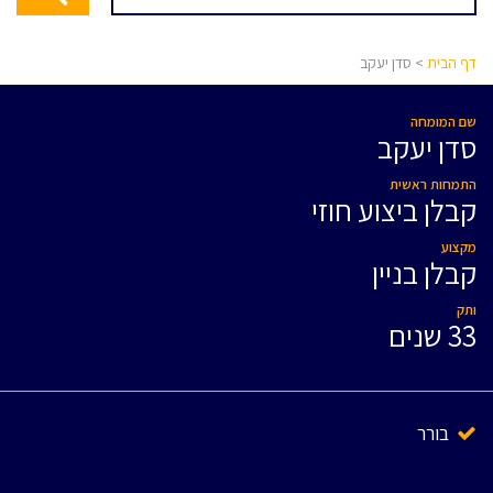
דף הבית
> סדן יעקב
שם המומחה
סדן יעקב
התמחות ראשית
קבלן ביצוע חוזי
מקצוע
קבלן בניין
ותק
33 שנים
בורר