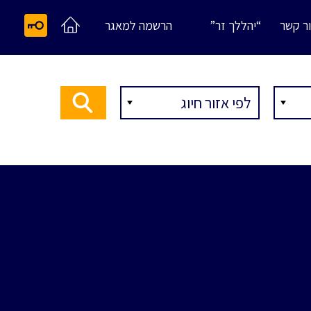
ר קשר
“יהללך זר”
הרשמה למאגר