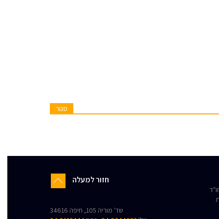
סגור
חזור למעלה
"ד
ת
שד' מוריה 105, חיפה 34616