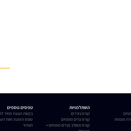
השתלמויות
טפסים נוספים
חים
קורס בוררים
בקשת הצעת מחיר לחו
רת מומחה
קורס עדים מומחים
טופס הזמנת חוות דע
קורס משולב (עדים מומחים +
תצהיר