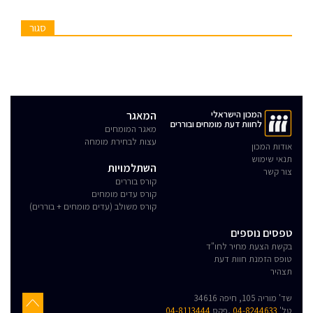
סגור
המכון הישראלי
המאגר
לחוות דעת מומחים ובוררים
מאגר המומחים
עצות לבחירת מומחה
אודות המכון
תנאי שימוש
השתלמויות
צור קשר
קורס בוררים
קורס עדים מומחים
קורס משולב (עדים מומחים + בוררים)
טפסים נוספים
בקשת הצעת מחיר לחו"ד
טופס הזמנת חוות דעת
תצהיר
שד' מוריה 105, חיפה 34616
טל'
04-8244633
,פקס
04-8113444