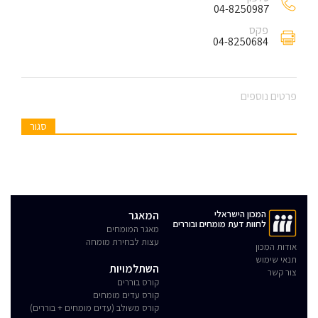
04-8250987
פקס
04-8250684
פרטים נוספים
סגור
המכון הישראלי
המאגר
לחוות דעת מומחים ובוררים
מאגר המומחים
עצות לבחירת מומחה
אודות המכון
תנאי שימוש
השתלמויות
צור קשר
קורס בוררים
קורס עדים מומחים
קורס משולב (עדים מומחים + בוררים)