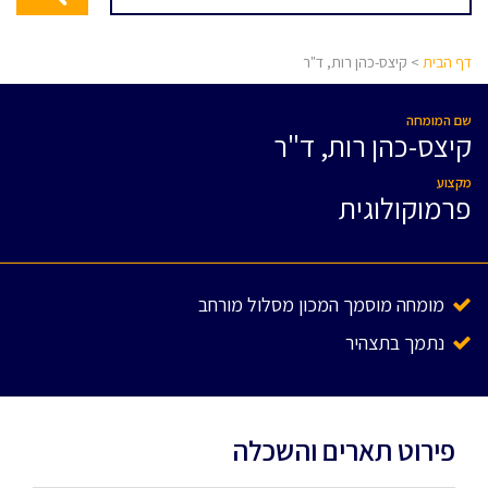
דף הבית
> קיצס-כהן רות, ד"ר
שם המומחה
קיצס-כהן רות, ד"ר
מקצוע
פרמוקולוגית
מומחה מוסמך המכון מסלול מורחב
נתמך בתצהיר
פירוט תארים והשכלה