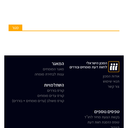
סגור
המכון הישראלי
המאגר
לחוות דעת מומחים ובוררים
מאגר המומחים
עצות לבחירת מומחה
אודות המכון
תנאי שימוש
השתלמויות
צור קשר
קורס בוררים
קורס עדים מומחים
קורס משולב (עדים מומחים + בוררים)
טפסים נוספים
בקשת הצעת מחיר לחו"ד
טופס הזמנת חוות דעת
תצהיר