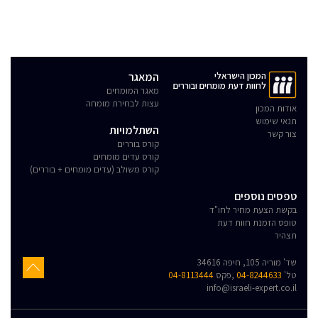
המכון הישראלי
המאגר
לחוות דעת מומחים ובוררים
מאגר המומחים
עצות לבחירת מומחה
אודות המכון
תנאי שימוש
השתלמויות
צור קשר
קורס בוררים
קורס עדים מומחים
קורס משולב (עדים מומחים + בוררים)
טפסים נוספים
בקשת הצעת מחיר לחו"ד
טופס הזמנת חוות דעת
תצהיר
שד' מוריה 105, חיפה 34616
טל'
04-8244633
,פקס
04-8113444
info@israeli-expert.co.il