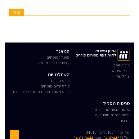
סגור
המכון הישראלי
המאגר
לחוות דעת מומחים ובוררים
מאגר המומחים
עצות לבחירת מומחה
אודות המכון
תנאי שימוש
השתלמויות
צור קשר
קורס בוררים
קורס עדים מומחים
קורס משולב (עדים מומחים + בוררים)
טפסים נוספים
בקשת הצעת מחיר לחו"ד
טופס הזמנת חוות דעת
תצהיר
שד' מוריה 105, חיפה 34616
טל'
04-8244633
,פקס
04-8113444