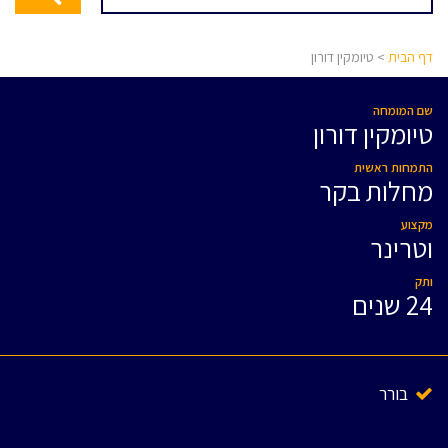
דף הבית
> טיומקין דורון
שם המומחה
טיומקין דורון
התמחות ראשית
מחלות בקר
מקצוע
וטרינר
ותק
24 שנים
בורר