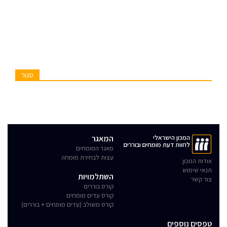
סגור
המכון הישראלי
המאגר
לחוות דעת מומחים ובוררים
מאגר המומחים
עצות לבחירת מומחה
אודות המכון
תנאי שימוש
השתלמויות
צור קשר
קורס בוררים
קורס עדים מומחים
קורס משולב (עדים מומחים + בוררים)
טפסים נוספים