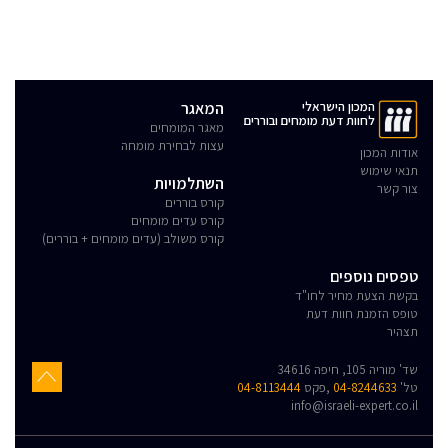
המכון הישראלי
המאגר
לחוות דעת מומחים ובוררים
מאגר המומחים
עצות לבחירת מומחה
אודות המכון
תנאי שימוש
השתלמויות
צור קשר
קורס בוררים
קורס עדים מומחים
קורס משולב (עדים מומחים + בוררים)
טפסים נוספים
בקשת הצעת מחיר לחו"ד
טופס הזמנת חוות דעת
תצהיר
שד' מוריה 105, חיפה 34616
טל'
04-8244633
,פקס
04-8113444
info@israeli-expert.co.il