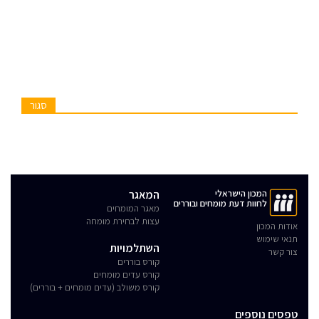
סגור
המכון הישראלי
המאגר
לחוות דעת מומחים ובוררים
מאגר המומחים
עצות לבחירת מומחה
אודות המכון
תנאי שימוש
השתלמויות
צור קשר
קורס בוררים
קורס עדים מומחים
קורס משולב (עדים מומחים + בוררים)
טפסים נוספים