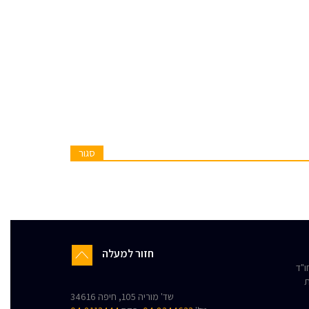
סגור
חזור למעלה
"ד
ת
שד' מוריה 105, חיפה 34616