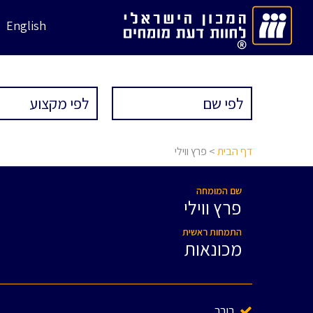
English
דף הבית
> פרץ ווילי
שם המומחה
פרץ ווילי
התמחות ראשית
מכונאות
בורר