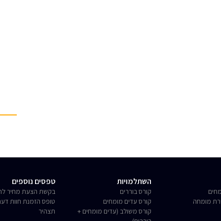
השתלמויות
טפסים נוספים
חים
קורס בוררים
בקשת הצעת מחיר לחו
רת מומחה
קורס עדים מומחים
טופס הזמנת חוות דע
קורס משולב (עדים מומחים +
תצהיר