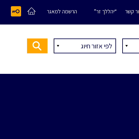
ר קשר
“יהללך זר”
הרשמה למאגר