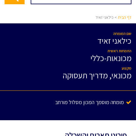
דף הבית
> כילאני זאיד
שם המומחה
כילאני זאיד
התמחות ראשית
מכונאות-כללי
מקצוע
מכונאי, מדריך תעסוקה
מומחה מוסמך המכון מסלול מורחב
פירוט תארים והשכלה