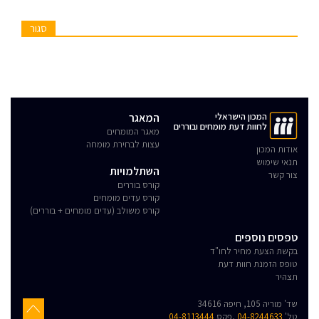
סגור
המכון הישראלי
המאגר
לחוות דעת מומחים ובוררים
מאגר המומחים
עצות לבחירת מומחה
אודות המכון
תנאי שימוש
השתלמויות
צור קשר
קורס בוררים
קורס עדים מומחים
קורס משולב (עדים מומחים + בוררים)
טפסים נוספים
בקשת הצעת מחיר לחו"ד
טופס הזמנת חוות דעת
תצהיר
שד' מוריה 105, חיפה 34616
טל'
04-8244633
,פקס
04-8113444