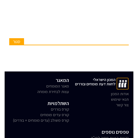
סגור
המכון הישראלי
המאגר
לחוות דעת מומחים ובוררים
מאגר המומחים
עצות לבחירת מומחה
אודות המכון
תנאי שימוש
השתלמויות
צור קשר
קורס בוררים
קורס עדים מומחים
קורס משולב (עדים מומחים + בוררים)
טפסים נוספים
בקשת הצעת מחיר לחו"ד