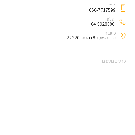
נייד
050-7717599
טלפון
04-9928080
כתובת
דרך השומר 8 נהריה, 22320
פרטים נוספים