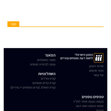
סגור
המכון הישראלי
המאגר
לחוות דעת מומחים ובוררים
מאגר המומחים
עצות לבחירת מומחה
אודות המכון
תנאי שימוש
השתלמויות
צור קשר
קורס בוררים
קורס עדים מומחים
קורס משולב (עדים מומחים + בוררים)
טפסים נוספים
בקשת הצעת מחיר לחו"ד
טופס הזמנת חוות דעת
תצהיר