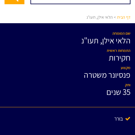
דף הבית
> הלאי אילן, תעו"נ
שם המומחה
הלאי אילן, תעו"נ
התמחות ראשית
חקירות
מקצוע
פנסיונר משטרה
ותק
35 שנים
בורר