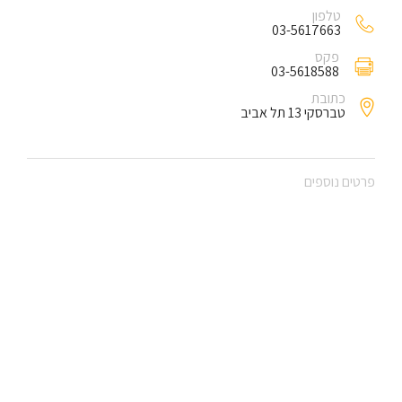
טלפון
03-5617663
פקס
03-5618588
כתובת
טברסקי 13 תל אביב
פרטים נוספים