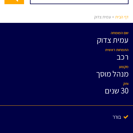
דף הבית
> עמית צדוק
שם המומחה
עמית צדוק
התמחות ראשית
רכב
מקצוע
מנהל מוסך
ותק
30 שנים
בורר