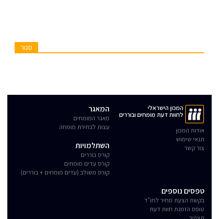
סגור
המכון הישראלי
המאגר
לחוות דעת מומחים ובוררים
מאגר המומחים
עצות לבחירת מומחה
אודות המכון
תנאי שימוש
השתלמויות
צור קשר
קורס בוררים
קורס עדים מומחים
קורס משולב (עדים מומחים + בוררים)
טפסים נוספים
בקשת הצעת מחיר לחו"ד
טופס הזמנת חוות דעת
תצהיר