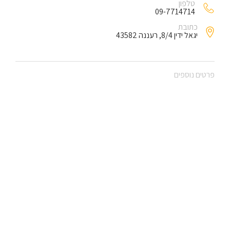
טלפון
09-7714714
כתובת
יגאל ידין 8/4, רעננה 43582
פרטים נוספים