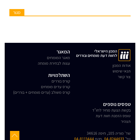
סגור
המכון הישראלי
המאגר
לחוות דעת מומחים ובוררים
מאגר המומחים
עצות לבחירת מומחה
אודות המכון
תנאי שימוש
השתלמויות
צור קשר
קורס בוררים
קורס עדים מומחים
קורס משולב (עדים מומחים + בוררים)
טפסים נוספים
בקשת הצעת מחיר לחו"ד
טופס הזמנת חוות דעת
תצהיר
שד' מוריה 105, חיפה 34616
טל'
04-8244633
,פקס
04-8113444