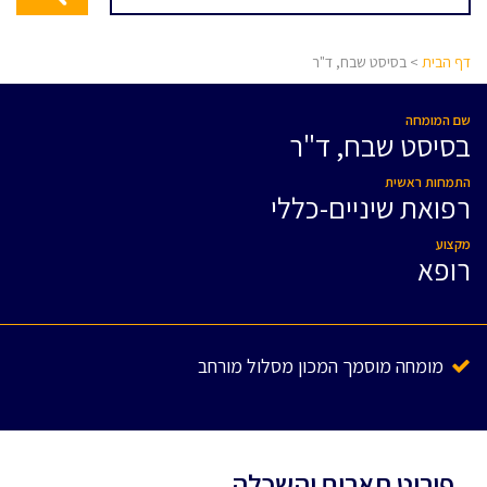
דף הבית
> בסיסט שבח, ד"ר
שם המומחה
בסיסט שבח, ד"ר
התמחות ראשית
רפואת שיניים-כללי
מקצוע
רופא
מומחה מוסמך המכון מסלול מורחב
פירוט תארים והשכלה