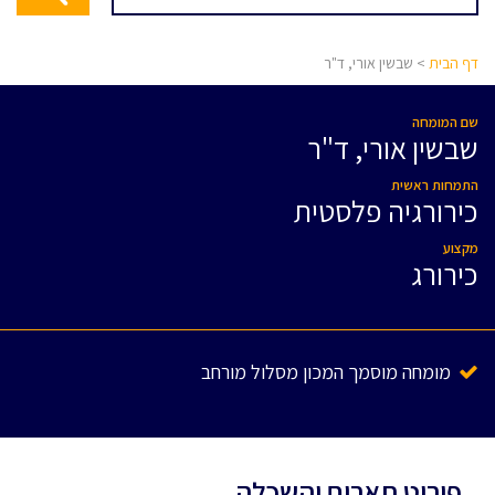
דף הבית
> שבשין אורי, ד"ר
שם המומחה
שבשין אורי, ד"ר
התמחות ראשית
כירורגיה פלסטית
מקצוע
כירורג
מומחה מוסמך המכון מסלול מורחב
פירוט תארים והשכלה