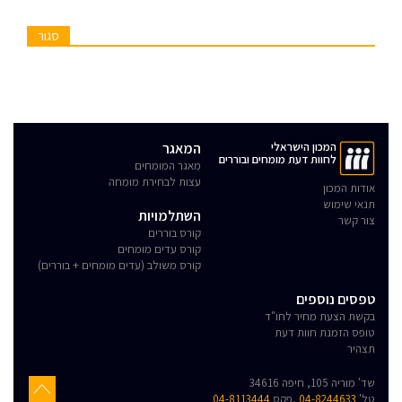
סגור
המכון הישראלי
המאגר
לחוות דעת מומחים ובוררים
מאגר המומחים
עצות לבחירת מומחה
אודות המכון
תנאי שימוש
השתלמויות
צור קשר
קורס בוררים
קורס עדים מומחים
קורס משולב (עדים מומחים + בוררים)
טפסים נוספים
בקשת הצעת מחיר לחו"ד
טופס הזמנת חוות דעת
תצהיר
שד' מוריה 105, חיפה 34616
טל'
04-8244633
,פקס
04-8113444