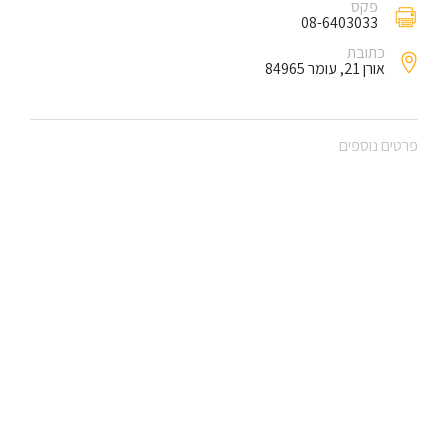
פקס
08-6403033
כתובת
אורן 21, עומר 84965
פרטים נוספים