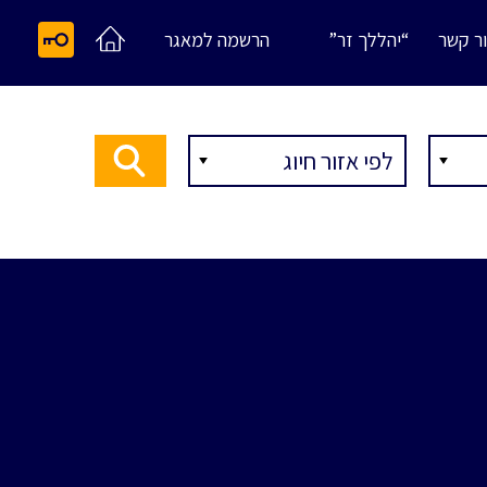
ר קשר
“יהללך זר”
הרשמה למאגר