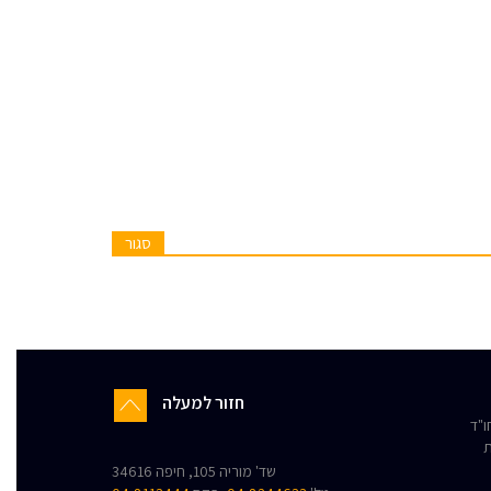
סגור
חזור למעלה
"ד
ת
שד' מוריה 105, חיפה 34616