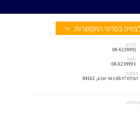
צפיה בפרטי התקשרות
טלפון
08-6239991
פקס
08-6239993
כתובת
הפלמ"ח 66 באר שבע, 84162
נוספים