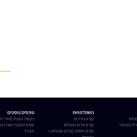
השתלמויות
טפסים נוספים
חים
קורס בוררים
בקשת הצעת מחיר לחו
רת מומחה
קורס עדים מומחים
טופס הזמנת חוות דע
קורס משולב (עדים מומחים +
תצהיר