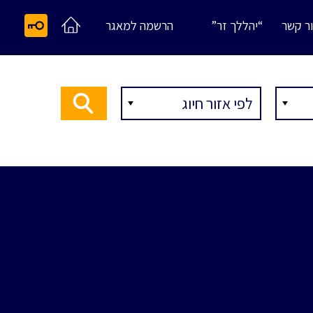
ר קשר
“יהללך זר”
הרשמה למאגר