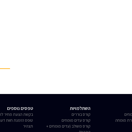
השתלמויות
טפסים נוספים
חים
קורס בוררים
בקשת הצעת מחיר לחו
רת מומחה
קורס עדים מומחים
טופס הזמנת חוות דע
קורס משולב (עדים מומחים +
תצהיר