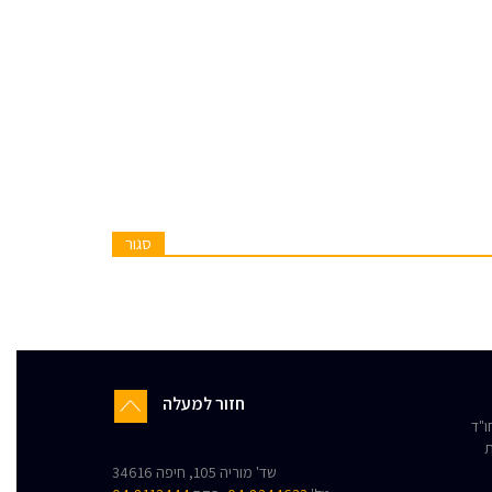
סגור
חזור למעלה
"ד
ת
שד' מוריה 105, חיפה 34616