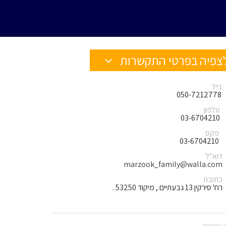
צפיה בפרטי התקשרות
נייד
050-7212778
טלפון
03-6704210
פקס
03-6704210
דוא"ל
marzook_family@walla.com
כתובת
רח' סירקין 13 גבעתיים , מיקוד 53250 .