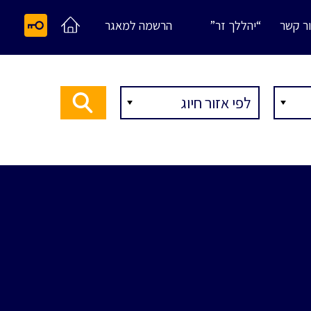
ר קשר
“יהללך זר”
הרשמה למאגר