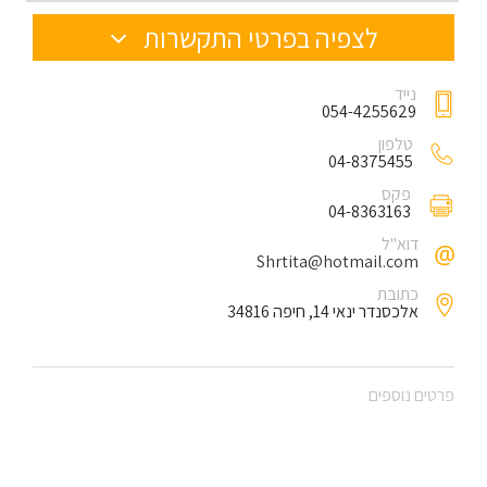
לצפיה בפרטי התקשרות
נייד
054-4255629
טלפון
04-8375455
פקס
04-8363163
דוא"ל
Shrtita@hotmail.com
כתובת
אלכסנדר ינאי 14, חיפה 34816
פרטים נוספים