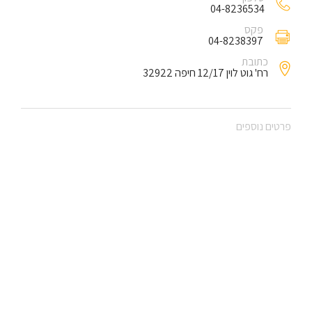
04-8236534
פקס
04-8238397
כתובת
רח' גוט לוין 12/17 חיפה 32922
פרטים נוספים