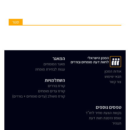
סגור
המכון הישראלי
המאגר
לחוות דעת מומחים ובוררים
מאגר המומחים
עצות לבחירת מומחה
אודות המכון
תנאי שימוש
השתלמויות
צור קשר
קורס בוררים
קורס עדים מומחים
קורס משולב (עדים מומחים + בוררים)
טפסים נוספים
בקשת הצעת מחיר לחו"ד
טופס הזמנת חוות דעת
תצהיר