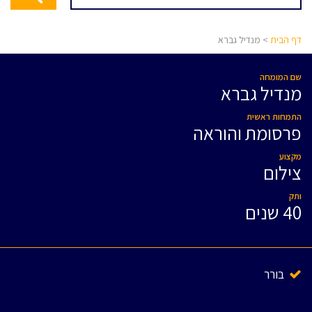
דף הבית
> מנדיל גברא
שם המומחה
מנדיל גברא
התמחות ראשית
פרסומת והוראה
מקצוע
צילום
ותק
40 שנים
בורר