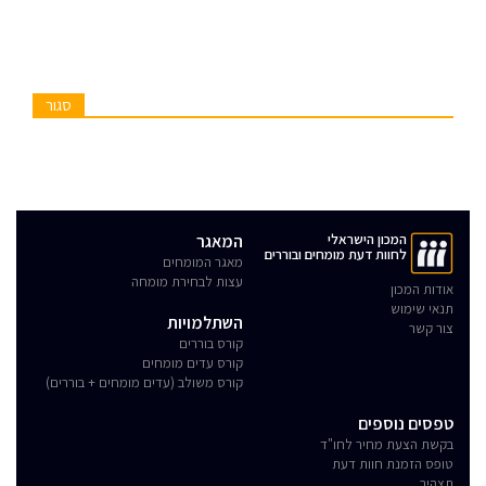
סגור
המכון הישראלי
המאגר
לחוות דעת מומחים ובוררים
מאגר המומחים
עצות לבחירת מומחה
אודות המכון
תנאי שימוש
השתלמויות
צור קשר
קורס בוררים
קורס עדים מומחים
קורס משולב (עדים מומחים + בוררים)
טפסים נוספים
בקשת הצעת מחיר לחו"ד
טופס הזמנת חוות דעת
תצהיר