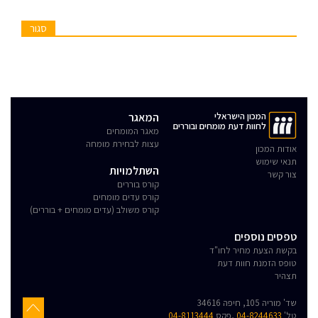
סגור
המכון הישראלי
המאגר
לחוות דעת מומחים ובוררים
מאגר המומחים
עצות לבחירת מומחה
אודות המכון
תנאי שימוש
השתלמויות
צור קשר
קורס בוררים
קורס עדים מומחים
קורס משולב (עדים מומחים + בוררים)
טפסים נוספים
בקשת הצעת מחיר לחו"ד
טופס הזמנת חוות דעת
תצהיר
שד' מוריה 105, חיפה 34616
טל'
04-8244633
,פקס
04-8113444