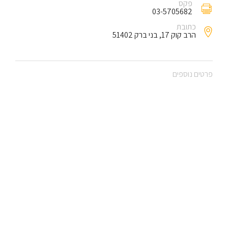
פקס
03-5705682
כתובת
הרב קוק 17, בני ברק 51402
פרטים נוספים