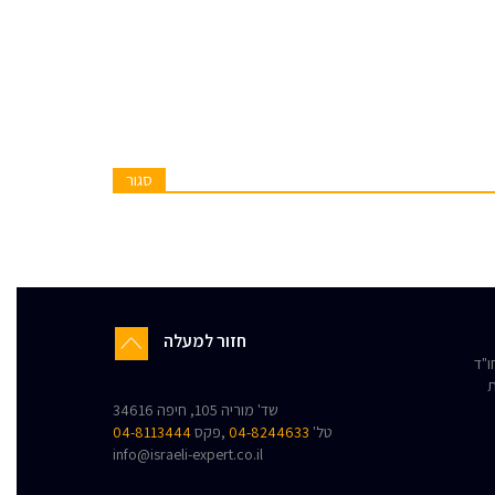
סגור
חזור למעלה
"ד
ת
שד' מוריה 105, חיפה 34616
טל'
04-8244633
,פקס
04-8113444
info@israeli-expert.co.il