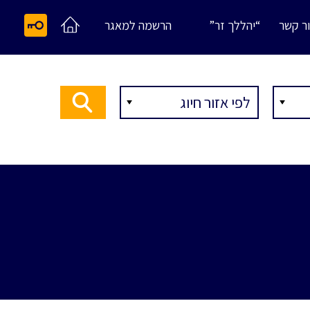
ר קשר
“יהללך זר”
הרשמה למאגר