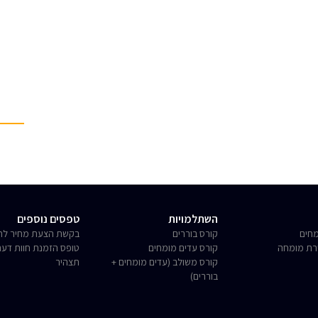
השתלמויות
טפסים נוספים
חים
קורס בוררים
בקשת הצעת מחיר לחו
רת מומחה
קורס עדים מומחים
טופס הזמנת חוות דע
קורס משולב (עדים מומחים +
תצהיר
בוררים)