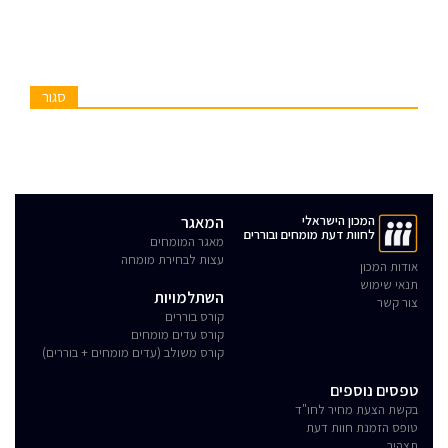
סגור
המכון הישראלי
המאגר
לחוות דעת מומחים ובוררים
מאגר המומחים
עצות לבחירת מומחה
אודות המכון
תנאי שימוש
השתלמויות
צור קשר
קורס בוררים
קורס עדים מומחים
קורס משולב (עדים מומחים + בוררים)
טפסים נוספים
בקשת הצעת מחיר לחו"ד
טופס הזמנת חוות דעת
תצהיר