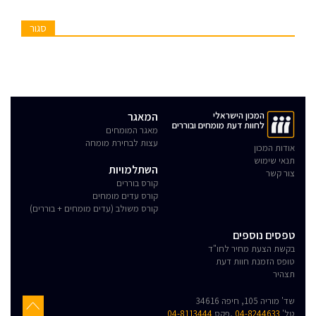
סגור
המכון הישראלי
המאגר
לחוות דעת מומחים ובוררים
מאגר המומחים
עצות לבחירת מומחה
אודות המכון
תנאי שימוש
השתלמויות
צור קשר
קורס בוררים
קורס עדים מומחים
קורס משולב (עדים מומחים + בוררים)
טפסים נוספים
בקשת הצעת מחיר לחו"ד
טופס הזמנת חוות דעת
תצהיר
שד' מוריה 105, חיפה 34616
טל'
04-8244633
,פקס
04-8113444