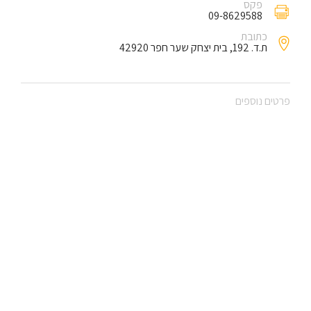
פקס
09-8629588
כתובת
ת.ד. 192, בית יצחק שער חפר 42920
פרטים נוספים