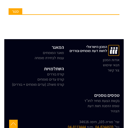
סגור
המכון הישראלי
המאגר
לחוות דעת מומחים ובוררים
מאגר המומחים
עצות לבחירת מומחה
אודות המכון
תנאי שימוש
השתלמויות
צור קשר
קורס בוררים
קורס עדים מומחים
קורס משולב (עדים מומחים + בוררים)
טפסים נוספים
בקשת הצעת מחיר לחו"ד
טופס הזמנת חוות דעת
תצהיר
שד' מוריה 105, חיפה 34616
טל'
04-8244633
,פקס
04-8113444