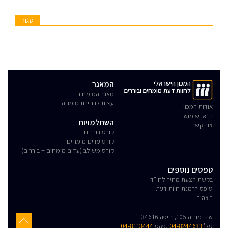
סגור
המכון הישראלי
המאגר
לחוות דעת מומחים ובוררים
מאגר המומחים
עצות לבחירת מומחה
אודות המכון
תנאי שימוש
השתלמויות
צור קשר
קורס בוררים
קורס עדים מומחים
קורס משולב (עדים מומחים + בוררים)
טפסים נוספים
בקשת הצעת מחיר לחו"ד
טופס הזמנת חוות דעת
תצהיר
שד' מוריה 105, חיפה 34616
טל'
04-8244633
,פקס
04-8113444