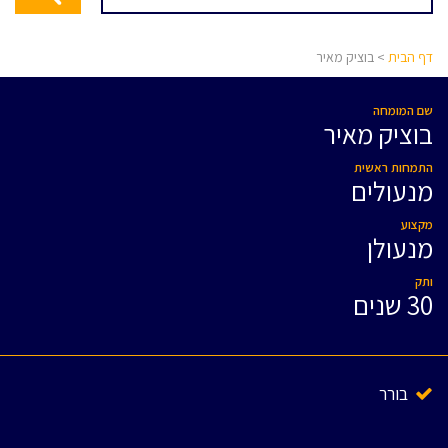
דף הבית
> בוציק מאיר
שם המומחה
בוציק מאיר
התמחות ראשית
מנעולים
מקצוע
מנעולן
ותק
30 שנים
בורר