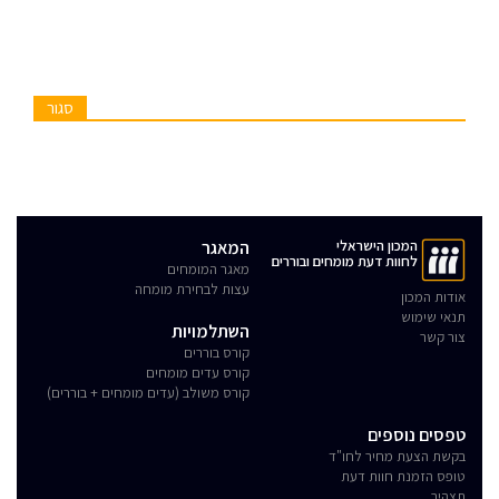
סגור
המכון הישראלי
המאגר
לחוות דעת מומחים ובוררים
מאגר המומחים
עצות לבחירת מומחה
אודות המכון
תנאי שימוש
השתלמויות
צור קשר
קורס בוררים
קורס עדים מומחים
קורס משולב (עדים מומחים + בוררים)
טפסים נוספים
בקשת הצעת מחיר לחו"ד
טופס הזמנת חוות דעת
תצהיר