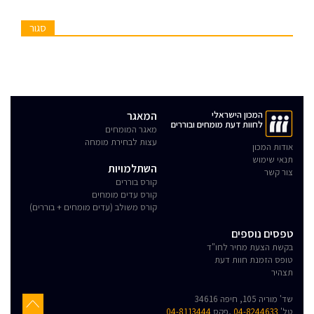
סגור
המכון הישראלי
המאגר
לחוות דעת מומחים ובוררים
מאגר המומחים
עצות לבחירת מומחה
אודות המכון
תנאי שימוש
השתלמויות
צור קשר
קורס בוררים
קורס עדים מומחים
קורס משולב (עדים מומחים + בוררים)
טפסים נוספים
בקשת הצעת מחיר לחו"ד
טופס הזמנת חוות דעת
תצהיר
שד' מוריה 105, חיפה 34616
טל'
04-8244633
,פקס
04-8113444