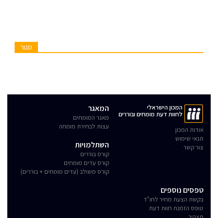
סגור
המכון הישראלי
המאגר
לחוות דעת מומחים ובוררים
מאגר המומחים
עצות לבחירת מומחה
אודות המכון
תנאי שימוש
השתלמויות
צור קשר
קורס בוררים
קורס עדים מומחים
קורס משולב (עדים מומחים + בוררים)
טפסים נוספים
בקשת הצעת מחיר לחו"ד
טופס הזמנת חוות דעת
תצהיר