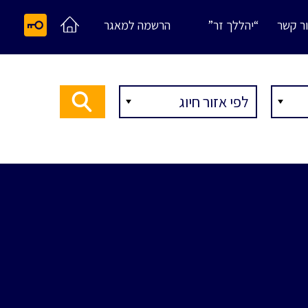
ר קשר
“יהללך זר”
הרשמה למאגר