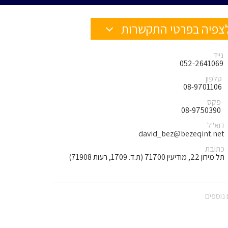
צפיה בפרטי התקשרות
נייד
052-2641069
טלפון
08-9701106
פקס
08-9750390
דוא"ל
david_bez@bezeqint.net
כתובת
תל מירון 22, מודיעין 71700 (ת.ד. 1709, רעות 71908)
נוספים